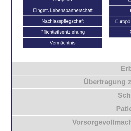
Eingetr. Lebenspartnerschaft
Nachlasspflegschaft
Europä
Pflichtteilsentziehung
Vermächtnis
Er
Übertragung z
Sch
Pati
Vorsorgevollmac