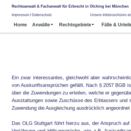
Rechtsanwalt & Fachanwalt für Erbrecht in Olching bei München
Impressum
/
Datenschutz
Unsere Infobroschüren a
Home
Anwälte
Rechtsgebiete
Fälle & Urteil
Ein zwar interessantes, gleichwohl aber wahrscheinli
von Auskunftsansprüchen gefällt. Nach § 2057 BGB ist 
über die Zuwendungen zu erteilen, welche er gegenüber
Ausstattungen sowie Zuschüsse des Erblassers und s
Zuwendung die Ausgleichung ausdrücklich angeordnet 
Das OLG Stuttgart führt hierzu aus, der Anspruch auf
Verjährung und Hilfsansprüche, wie z.B. Auskunftsa